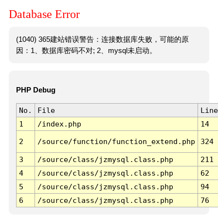
Database Error
(1040) 365建站错误警告：连接数据库失败，可能的原
因：1、数据库密码不对; 2、mysql未启动。
PHP Debug
No.
File
Line
1
/index.php
14
2
/source/function/function_extend.php
324
3
/source/class/jzmysql.class.php
211
4
/source/class/jzmysql.class.php
62
5
/source/class/jzmysql.class.php
94
6
/source/class/jzmysql.class.php
76