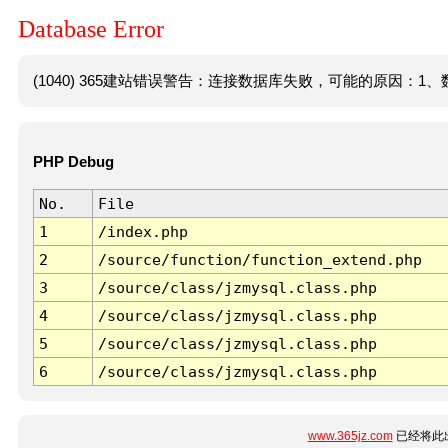
Database Error
(1040) 365建站错误警告：连接数据库失败，可能的原因：1、数
PHP Debug
No.
File
1
/index.php
2
/source/function/function_extend.php
3
/source/class/jzmysql.class.php
4
/source/class/jzmysql.class.php
5
/source/class/jzmysql.class.php
6
/source/class/jzmysql.class.php
www.365jz.com
已经将此